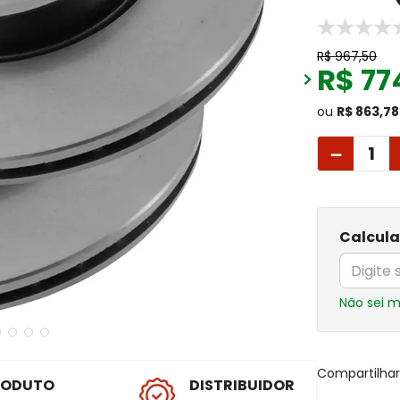
R$
967
,
50
R$
77
ou
R$ 863,78
－
Calcula
Não sei 
Compartilha
RODUTO
DISTRIBUIDOR