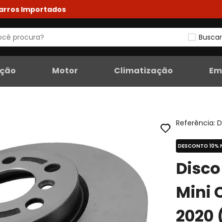
Carros Importados
Buscar
eção
Motor
Climatização
Em
Referência
:
D
DESCONTO 10% 
Disco
Mini 
2020