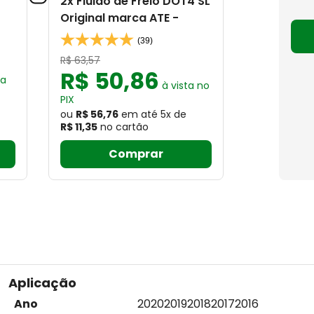
2x Fluido de Freio DOT4 SL
Original marca ATE -
(39)
R$
63
,
57
R$
50
,
86
ta
à vista no
PIX
ou
R$ 56,76
em até
5
x
de
R$ 11,35
no cartão
Comprar
Aplicação
Ano
2020
2019
2018
2017
2016