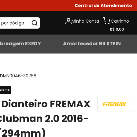
Central de Atendimento
Minha Conta
 por código
R$ 0,00
breagem EXEDY
Amortecedor BILSTEIN
DMN0046-30758
NO PIX
 Dianteiro FREMAX
Clubman 2.0 2016-
 (294mm)