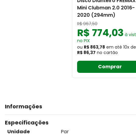
Disco Dianteiro FREMAX
Mini Clubman 2.0 2016-
2020 (294mm)
R$
967
,
50
R$
774
,
03
à vis
no PIX
ou
R$ 863,78
em até
10
x
de
R$ 86,37
no cartão
Comprar
Informações
Especificações
Unidade
Par