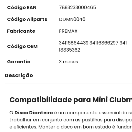
Código EAN
7893233000465
Código Allparts
DDMN0046
Fabricante
FREMAX
34116864439 34116866297 341
Código OEM
18835362
Garantia
3 meses
Descrição
Compatibilidade para Mini Club
O
Disco Dianteiro
é um componente essencial do s
trabalhar em conjunto com as pastilhas para dissip
e eficientes. Manter o disco em bom estado é fund