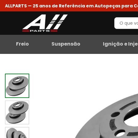
ALLPARTS — 25 anos de Referência em Autopeças para 
Freio
Suspensão
Ignição e Inj