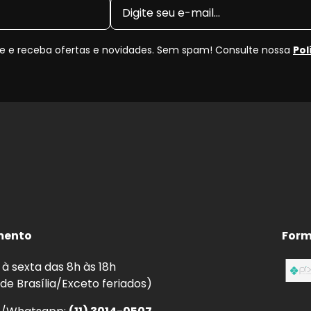
iginal (OEM)
e dimensões antes da compra para
 e receba ofertas e novidades. Sem spam! Consulte nossa
Pol
co Dianteiro?
e natural, podendo apresentar empenamento, vibrações,
ção no momento correto garante o desempenho ideal do
rança do seu
Mini Clubman
.
ta e menor vibração no pedal.
e a frenagem.
mento
Form
 de fading (perda de eficiência).
te irregular.
à sexta das 8h às 18h
 uso contínuo.
 de Brasília/Exceto feriados)