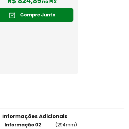
R$
824
,
89
no PIX
Compre Junto
Informações Adicionais
Informação 02
(294mm)