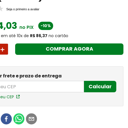
Seja o primeiro a avaliar
4
,
03
-10%
no PIX
em até
10
x
de
R$ 86,37
no cartão
＋
COMPRAR AGORA
r frete e prazo de entrega
Calcular
meu CEP
r