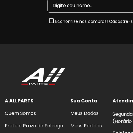
2017, 2018, 2019 e 2020
. Sempre confira o
código or
garantir o encaixe perfeito.
Economize nas compras! Cadastre-se
Quando e Por que substituir o Dis
Com o uso contínuo, o disco de freio sofre desgast
sulcos ou perda de eficiência térmica. A substitui
sistema de freio e evita comprometimento da segu
Benefícios imediatos da troca:
Frenagens mais estáveis
, com melhor respos
Eliminação de trepidações
no volante durant
A ALLPARTS
Sua Conta
Atendi
Melhor dissipação de calor
, reduzindo o risco
Quem Somos
Meus Dados
Maior vida útil das pastilhas
, evitando desgas
Segunda 
Segurança reforçada
em frenagens bruscas e
(Horário
Frete e Prazo de Entrega
Meus Pedidos