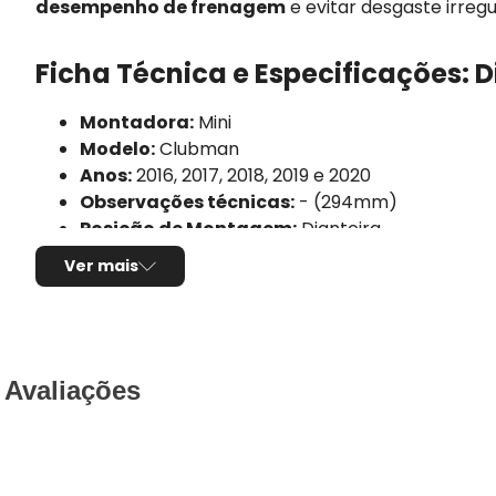
desempenho de frenagem
e evitar desgaste irregu
Ficha Técnica e Especificações: 
Montadora:
Mini
Modelo:
Clubman
Anos:
2016, 2017, 2018, 2019 e 2020
Observações técnicas:
- (294mm)
Posição de Montagem:
Dianteira
Tipo de produto:
Par de discos de freio
Ver mais
Tipo de disco:
Ventilado
Com cubo:
Não
Diâmetro externo do disco:
294,00mm
Espessura:
22,00mm
Espessura mínima:
20,40mm
Avaliações
Altura total:
45,20mm
Diâmetro do furo central:
67,00mm
Quantidade de furos:
5 furos
Utilização por veículo:
01 par para o eixo dian