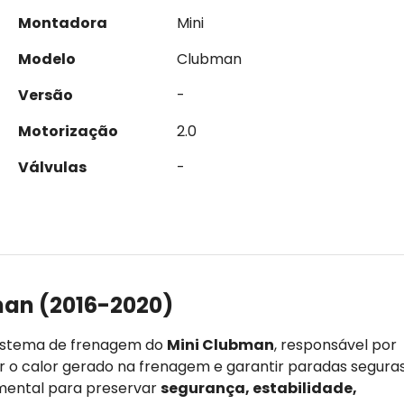
Montadora
Mini
Modelo
Clubman
Versão
-
Motorização
2.0
Válvulas
-
man (2016-2020)
istema de frenagem do
Mini Clubman
, responsável por
ar o calor gerado na frenagem e garantir paradas segura
amental para preservar
segurança, estabilidade,