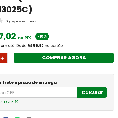
13025C)
Seja o primeiro a avaliar
7
,
02
-10%
no PIX
em até
10
x
de
R$ 59,92
no cartão
＋
COMPRAR AGORA
r frete e prazo de entrega
Calcular
meu CEP