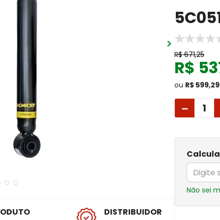
5C05
R$
671
,
25
R$
53
ou
R$ 599,29
－
Calcula
Não sei 
RODUTO
DISTRIBUIDOR