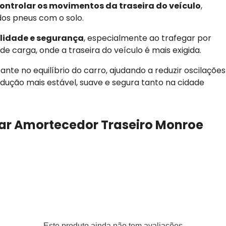
ontrolar os movimentos da traseira do veículo
,
dos pneus com o solo.
ilidade e segurança
, especialmente ao trafegar por
e carga, onde a traseira do veículo é mais exigida.
nte no equilíbrio do carro, ajudando a reduzir oscilações
ução mais estável, suave e segura tanto na cidade
Par Amortecedor Traseiro Monroe
3025C) -
0mm de diâmetro
Este produto ainda não tem avaliações