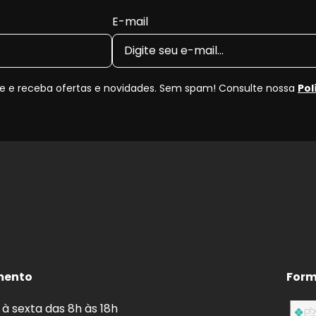
entes ou em vias com muitas irregularidades. Com o
E-mail
minui, comprometendo o desempenho da suspensão.
l, balanço excessivo do veículo, perda de controle e
te irregular dos pneus, vazamento de óleo e menor
 e receba ofertas e novidades. Sem spam! Consulte nossa
Pol
 com carga ou passageiros.
 de terreno.
ia.
uspensão
.
mento
Form
tecedores
MONROE
à sexta das 8h às 18h