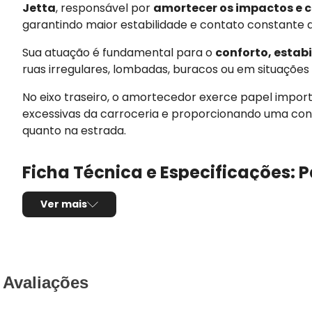
Jetta
, responsável por
amortecer os impactos e c
garantindo maior estabilidade e contato constante 
Sua atuação é fundamental para o
conforto, estab
ruas irregulares, lombadas, buracos ou em situações d
No eixo traseiro, o amortecedor exerce papel importa
excessivas da carroceria e proporcionando uma cond
quanto na estrada.
Ficha Técnica e Especificações: 
Montadora:
Volkswagen
Ver mais
Modelo:
Jetta
Anos:
2011, 2012, 2013 e 2014
Observações técnicas:
(Bucha 10mm - 5C051
Observações adicionais:
Furo da Bucha de 1
Avaliações
Posição de montagem:
Suspensão traseira
Lado:
Direito e Esquerdo