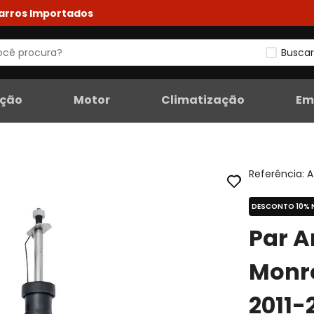
Carros Importados
Buscar
eção
Motor
Climatização
Em
Referência
:
A
DESCONTO 10% 
Par A
Monr
2011-