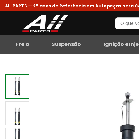
ALLPARTS — 25 anos de Referência em Autopeças para 
Freio
Suspensão
Ignição e Inj