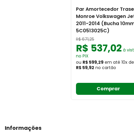
Par Amortecedor Trase
Monroe Volkswagen Je
2011-2014 (Bucha 10mm
5C0513025C)
R$
671
,
25
R$
537
,
02
à vis
no PIX
ou
R$ 599,29
em até
10
x
de
R$ 59,92
no cartão
Comprar
Informações