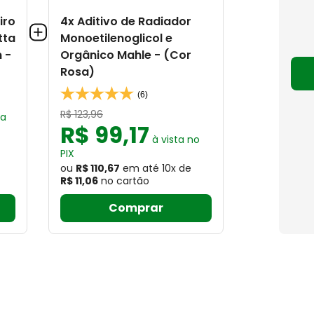
iro
4x Aditivo de Radiador
tta
Monoetilenoglicol e
 -
Orgânico Mahle - (Cor
Rosa)
(6)
R$
123
,
96
ta
R$
99
,
17
à vista no
PIX
ou
R$ 110,67
em até
10
x
de
R$ 11,06
no cartão
Comprar