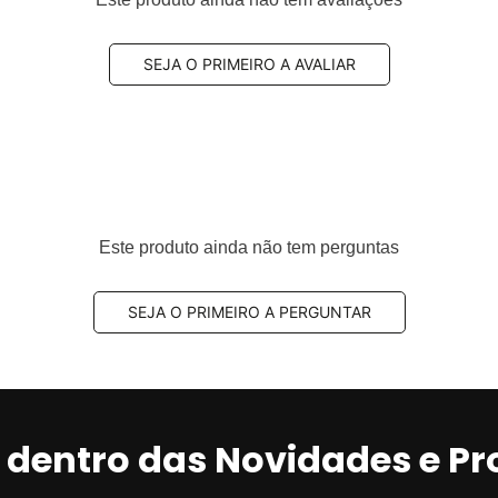
por veículo
SEJA O PRIMEIRO A AVALIAR
Este produto ainda não tem perguntas
ação através do número do chassi.
 especificações originais para os anos
SEJA O PRIMEIRO A PERGUNTAR
2011, 2012, 2013 
traseira) e, sempre que possível, o
código original
o.
r Amortecedor Traseiro?
r dentro das Novidades e P
ogressivo devido ao uso contínuo, principalmente em