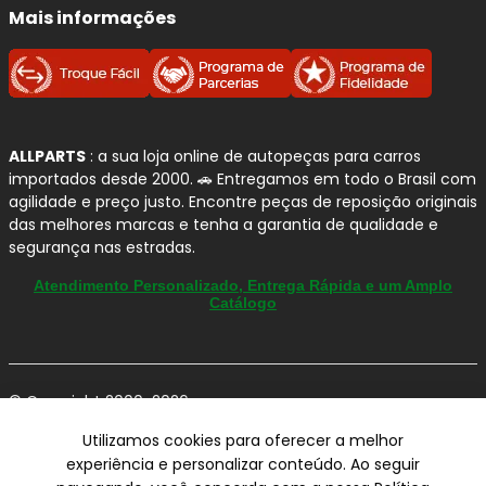
Mais informações
ALLPARTS
: a sua loja online de autopeças para carros
importados desde 2000. 🚗 Entregamos em todo o Brasil com
agilidade e preço justo. Encontre peças de reposição originais
das melhores marcas e tenha a garantia de qualidade e
segurança nas estradas.
Atendimento Personalizado, Entrega Rápida e um Amplo
Catálogo
© Copyright 2000-2026
ALLPARTS Com. de Peças Automotivas Ltda.
Utilizamos cookies para oferecer a melhor
CNPJ 03.724.695/0001-42 - Av. Avelino Capellato, 450 - Santa
experiência e personalizar conteúdo. Ao seguir
Claudina - Vinhedo/SP - CEP 13284-480.