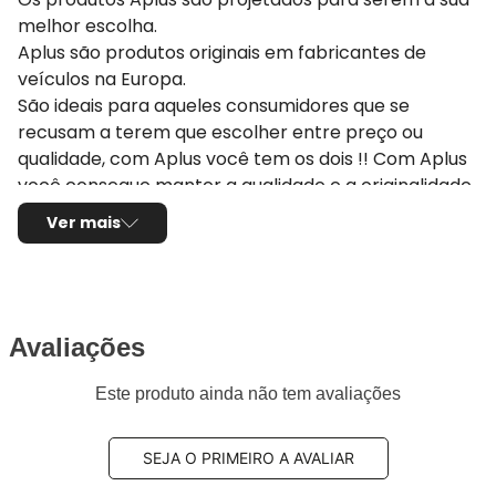
melhor escolha.
Aplus são produtos originais em fabricantes de
veículos na Europa.
São ideais para aqueles consumidores que se
recusam a terem que escolher entre preço ou
qualidade, com Aplus você tem os dois !! Com Aplus
você consegue manter a qualidade e a originalidade
do seu veículo pois eles seguem ou até melhoram os
Ver mais
padrões originais estipulados pela montadora do seu
carro. Se você deseja reestabelecer o desempenho
e a dirigibilidade original do seu veículo escolha a
Aplus
Avaliações
Aplus tem mais de 40 anos de experiência
Este produto ainda não tem avaliações
fornecendo componentes originais para
montadoras na Europa. Mais de 36 milhões de peças
vendidas por ano anos, por isso nossos produtos e
SEJA O PRIMEIRO A AVALIAR
serviços únicos. Produzimos peças para automóveis