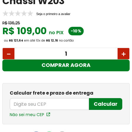
Chassi W203
Seja o primeiro a avaliar
R$
136
,
25
R$
109
,
00
-10%
no PIX
ou
R$ 121,64
em até
10
x
de
R$ 12,16
no cartão
－
＋
COMPRAR AGORA
Calcular frete e prazo de entrega
Calcular
Não sei meu CEP