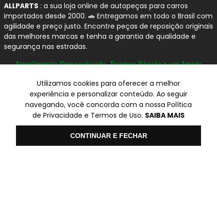
ALLPARTS
: a sua loja online de autopeças para carros
importados desde 2000. 🚗 Entregamos em todo o Brasil com
agilidade e preço justo. Encontre peças de reposição originais
das melhores marcas e tenha a garantia de qualidade e
segurança nas estradas.
Atendimento Personalizado, Entrega Rápida e um Amplo
Catálogo
Utilizamos cookies para oferecer a melhor
experiência e personalizar conteúdo. Ao seguir
navegando, você concorda com a nossa Política
© Copyright 2000-2026
de Privacidade e Termos de Uso.
SAIBA MAIS
ALLPARTS Com. de Peças Automotivas Ltda.
CNPJ 03.724.695/0001-42 - Av. Avelino Capellato, 450 - Santa
Olá
CONTINUAR E FECHAR
Claudina - Vinhedo/SP - CEP 13284-480.
Preços, condições de pagamento e frete exclusivos para compras via
internet utilizando CPF, podendo variar na Loja Física e Televendas.
Preços e descontos podem variar no checkout.
Certifique-se de revisar o seu carrinho para obter o preço final antes
de concluir a compra.
Vendas sujeitas a análise e confirmação de dados.