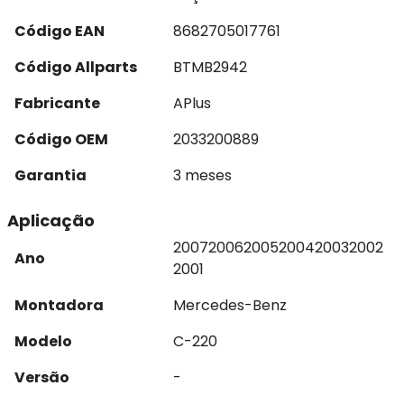
Código EAN
8682705017761
Código Allparts
BTMB2942
Fabricante
APlus
Código OEM
2033200889
Garantia
3 meses
Aplicação
2007
2006
2005
2004
2003
2002
Ano
2001
Montadora
Mercedes-Benz
Modelo
C-220
Versão
-