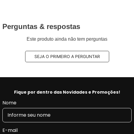
e caminhões com todos certificados: ISO 9001: 2015,
ISO 2701: 2013 TS EN ISO 14001: 2015 ve IATF 16949:
2016 e INMETRO,
Aplus 100% produzido na fábrica nossa fábrica na
Perguntas & respostas
Turquia.
Este produto ainda não tem perguntas
Benefícios Aplus:
- Tecnologia e qualidade na produção, fornecendo a
SEJA O PRIMEIRO A PERGUNTAR
máxima tração, pilotagem precisa e segurança.
- Restaura as características originais do veículo,
conforto e retira as vibrações.
- Produto Original em diversas montadoras na
EUROPA e com certificado INMETRO.
Fique por dentro das Novidades e Promoções!
Nome
E-mail