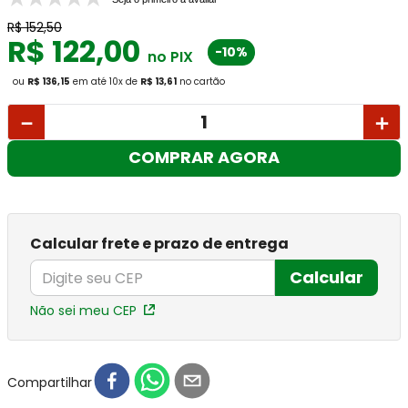
R$
152
,
50
R$
122
,
00
-10%
no PIX
ou
R$ 136,15
em até
10
x
de
R$ 13,61
no cartão
－
＋
COMPRAR AGORA
Calcular frete e prazo de entrega
Calcular
Não sei meu CEP
Compartilhar