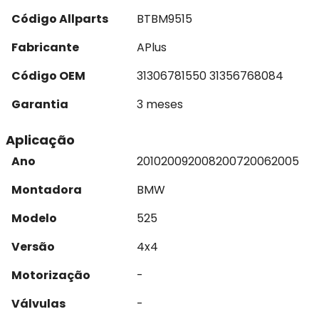
Código Allparts
BTBM9515
Fabricante
APlus
Código OEM
31306781550 31356768084
Garantia
3 meses
Aplicação
Ano
2010
2009
2008
2007
2006
2005
Montadora
BMW
Modelo
525
Versão
4x4
Motorização
-
Válvulas
-