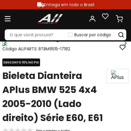
Entrega em todo o Brasil
Buscar por código
Código ALLPARTS
:
BTBM9515-17182
DESCONTO 10% NO PIX
Bieleta Dianteira
APlus BMW 525 4x4
2005-2010 (Lado
direito) Série E60, E61
Seja o primeiro a avaliar