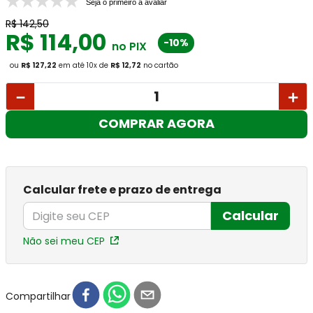
Seja o primeiro a avaliar
R$
142
,
50
R$
114
,
00
-10%
no PIX
ou
R$ 127,22
em até
10
x
de
R$ 12,72
no cartão
－
＋
COMPRAR AGORA
Calcular frete e prazo de entrega
Calcular
Não sei meu CEP
Compartilhar