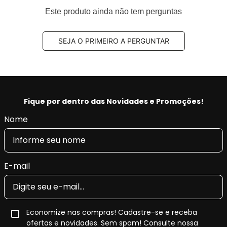
2016 e INMETRO,
Este produto ainda não tem perguntas
Aplus 100% produzido na fábrica localizada na
Turquia.
SEJA O PRIMEIRO A PERGUNTAR
Benefícios Aplus:
- Tecnologia e qualidade na produção, fornecendo a
máxima tração, pilotagem precisa e segurança.
- Restaura as características originais do veículo,
Fique por dentro das Novidades e Promoções!
conforto e retira as vibrações.
Nome
- Produto Original em diversas montadoras na
EUROPA e com certificado INMETRO.
E-mail
Economize nas compras! Cadastre-se e receba
ofertas e novidades. Sem spam! Consulte nossa