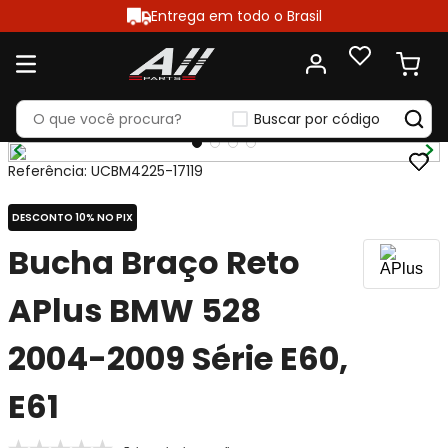
Entrega em todo o Brasil
Buscar por código
Referência
:
UCBM4225-17119
DESCONTO 10% NO PIX
Bucha Braço Reto
APlus BMW 528
2004-2009 Série E60,
E61