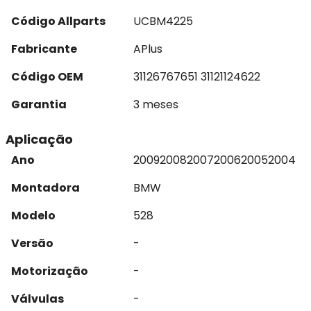
Código Allparts
UCBM4225
Fabricante
APlus
Código OEM
31126767651 31121124622
Garantia
3 meses
Aplicação
Ano
2009
2008
2007
2006
2005
2004
Montadora
BMW
Modelo
528
Versão
-
Motorização
-
Válvulas
-