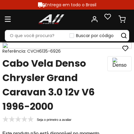
Entrega em todo o Brasil
Buscar por código
Referência
:
CVCH6135-6926
Cabo Vela Denso
Chrysler Grand
Caravan 3.0 12v V6
1996-2000
Seja o primeiro a avaliar
Este produto não está disponível no momento